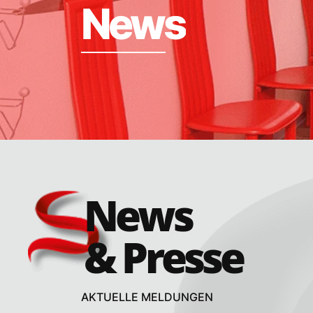
N
e
w
s
Vollzeit
Teilze
Frühestmöglicher Ei
Kontaktdaten
News
Anti-Spam:
& Presse
Mit dem Klick ert
AKTUELLE MELDUNGEN
Ich erkenne die
Date