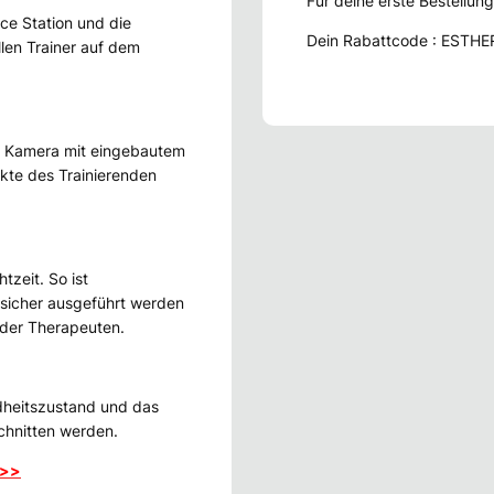
Für deine erste Bestellun
nce Station und die
Dein Rabattcode : ESTH
len Trainer auf dem
e Kamera mit eingebautem
kte des Trainierenden
tzeit. So ist
d sicher ausgeführt werden
 oder Therapeuten.
heitszustand und das
chnitten werden.
>>>