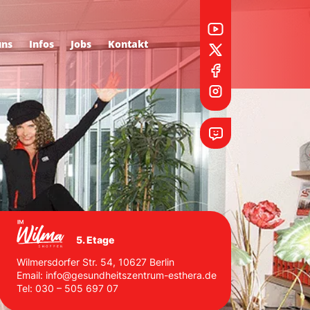
uns
Infos
Jobs
Kontakt
5. Etage
Wilmersdorfer Str. 54, 10627 Berlin
Email:
info@gesundheitszentrum-esthera.de
Tel:
030 – 505 697 07