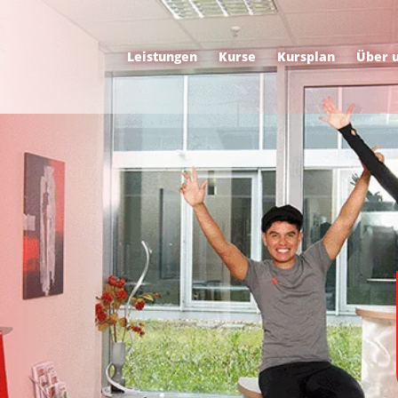
Leistungen
Kurse
Kursplan
Über 
t oder Teilzeit bei uns anfangen?