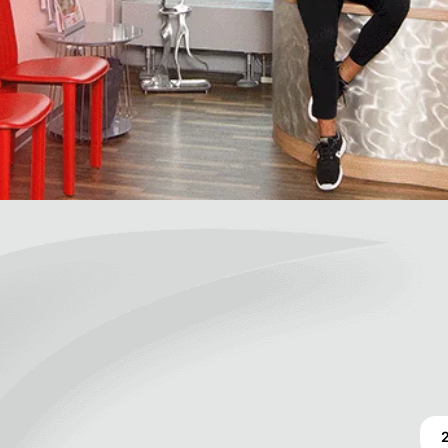
it
ntrittstermin
Was ist für dich im Job besonders wich
Lebenslauf anhängen als 
eile ich meine Einwilligung zur Datenverarbeitung.
nschutzerklärung
an.