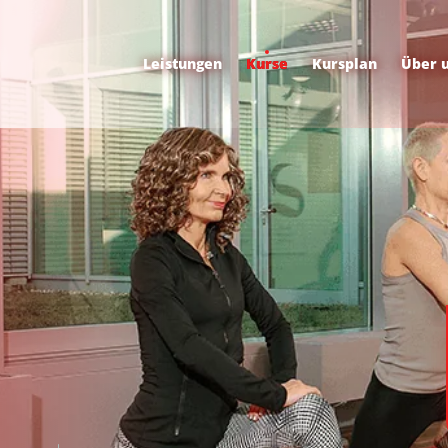
Leistungen
Kurse
Kursplan
Über 
t oder Teilzeit bei uns anfangen?