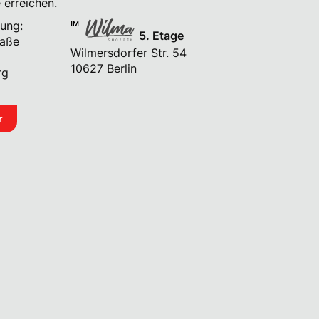
 erreichen.
ung:
5. Etage
raße
Wilmersdorfer Str. 54
10627 Berlin
rg
r