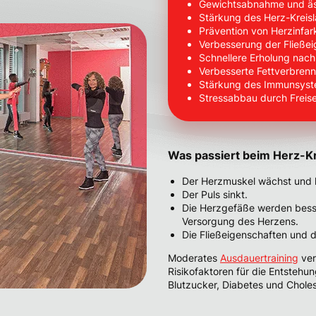
Gewichtsabnahme und äs
Stärkung des Herz-Kreis
Prävention von Herzinfar
Verbesserung der Fließei
Schnellere Erholung nach
Verbesserte Fettverbrenn
Stärkung des Immunsys
Stressabbau durch Frei
Was passiert beim Herz-Kr
Der Herzmuskel wächst und 
Der Puls sinkt.
Die Herzgefäße werden besse
Versorgung des Herzens.
Die Fließeigenschaften und 
Moderates
Ausdauertraining
ver
Risikofaktoren für die Entstehu
Blutzucker, Diabetes und Choles