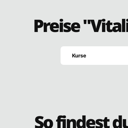
Preise "Vital
Kurse
So findest d