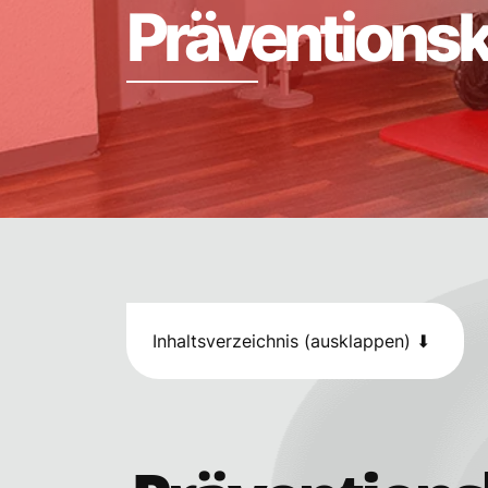
P
r
ä
v
e
n
t
i
o
n
s
Vollzeit
Teilze
Frühestmöglicher Ei
Kontaktdaten
Inhaltsverzeichnis (ausklappen) ⬇
Anti-Spam:
Mit dem Klick ert
Ich erkenne die
Date