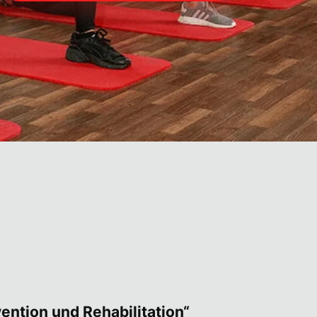
tig?
PDF
vention und Rehabilitation“