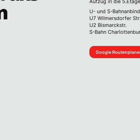
Aufzug in die 5.Etage
n
U- und S-Bahnanbind
U7 Wilmersdorfer St
U2 Bismarckstr.
S-Bahn Charlottenbu
Google Routenplane