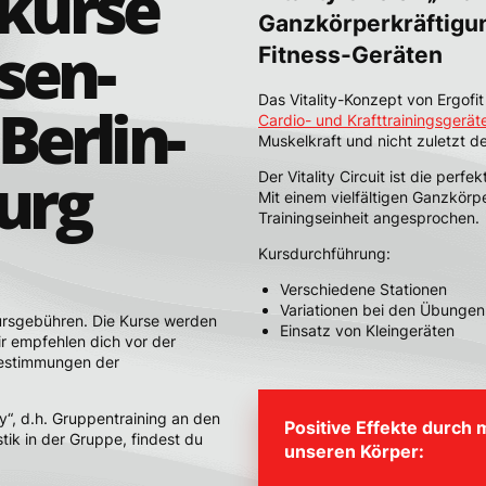
kurse
Ganzkörperkräftigun
sen-
Fitness-Geräten
Das Vitality-Konzept von Ergofi
Berlin-
Cardio- und Krafttrainingsgerät
Muskelkraft und nicht zuletzt d
urg
Der Vitality Circuit ist die perf
Mit einem vielfältigen Ganzkörp
Trainingseinheit angesprochen.
Kursdurchführung:
Verschiedene Stationen
Variationen bei den Übungen
rsgebühren. Die Kurse werden
Einsatz von Kleingeräten
 empfehlen dich vor der
Bestimmungen der
ty“, d.h. Gruppentraining an den
Positive Effekte durch
stik in der Gruppe, findest du
unseren Körper: