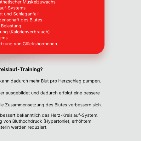
thetischer Muskelzuwachs
lauf-Systems
kt und Schlaganfall
genschaft des Blutes
 Belastung
ung (Kalorienverbrauch)
tems
setzung von Glückshormonen
eislauf-Training?
kann dadurch mehr Blut pro Herzschlag pumpen.
r ausgebildet und dadurch erfolgt eine bessere
die Zusammensetzung des Blutes verbessern sich.
bessert bekanntlich das Herz-Kreislauf-System.
ng von Bluthochdruck (Hypertonie), erhöhtem
terin werden reduziert.