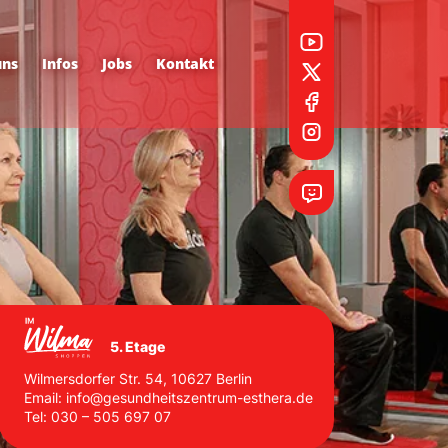
uns
Infos
Jobs
Kontakt
5. Etage
Wilmersdorfer Str. 54, 10627 Berlin
Email:
info@gesundheitszentrum-esthera.de
Tel:
030 – 505 697 07