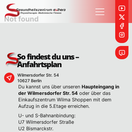
Not found
So findest du uns –
Anfahrtsplan
Möchtest du Vollzeit oder Teilzeit bei uns anfangen?
Wilmersdorfer Str. 54
10627 Berlin
Vollzeit
Teilzeit
Du kannst uns über unseren
Haupteingang in
Frühestmöglicher Eintrittstermin
der Wilmersdorfer Str. 54
oder über das
Einkaufszentrum Wilma Shoppen mit dem
Aufzug in die 5.Etage erreichen.
Was ist für dich im Job besonders wichtig?
U- und S-Bahnanbindung:
U7 Wilmersdorfer Straße
U2 Bismarckstr.