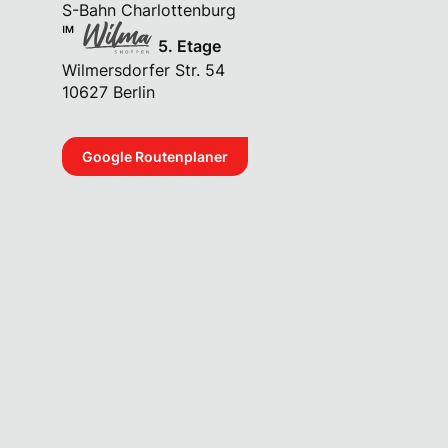
S-Bahn Charlottenburg
Kontaktdaten
5. Etage
Wilmersdorfer Str. 54
10627 Berlin
Google Routenplaner
Anti-Spam:
Lebenslauf anhängen als PDF
Mit dem Klick erteile ich meine Einwilligung zur
Datenverarbeitung. Ich erkenne