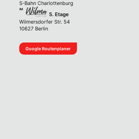
S-Bahn Charlottenburg
Kontaktdaten
5. Etage
Wilmersdorfer Str. 54
10627 Berlin
Google Routenplaner
Anti-Spam:
Lebenslauf anhängen als PDF
Mit dem Klick erteile ich meine Einwilligung zur
Datenverarbeitung. Ich erkenne