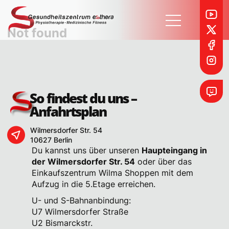
Not found
So findest du uns –
Anfahrtsplan
Möchtest du Vollzeit oder Teilzeit bei uns anfangen?
Wilmersdorfer Str. 54
10627 Berlin
Vollzeit
Teilzeit
Du kannst uns über unseren
Haupteingang in
Frühestmöglicher Eintrittstermin
der Wilmersdorfer Str. 54
oder über das
Einkaufszentrum Wilma Shoppen mit dem
Aufzug in die 5.Etage erreichen.
Was ist für dich im Job besonders wichtig?
U- und S-Bahnanbindung:
U7 Wilmersdorfer Straße
U2 Bismarckstr.