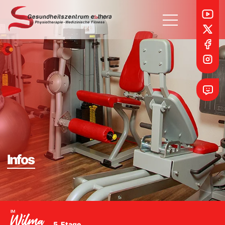
Möchtest du Vollzeit oder Teilzeit bei uns anfangen?
I
n
f
o
s
Vollzeit
Teilzeit
Frühestmöglicher Eintrittstermin
Was ist für dich im Job besonders wichtig?
5. Etage