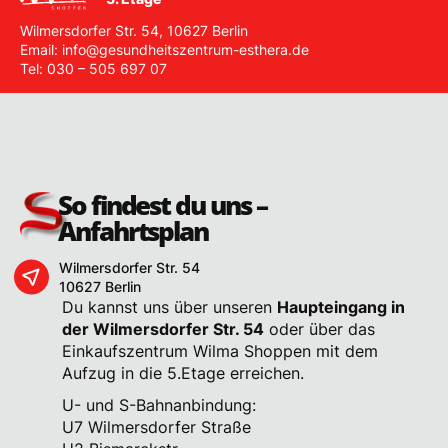
Wilmersdorfer Str. 54, 10627 Berlin
Email:
info@gesundheitszentrum-esthera.de
Tel:
030 – 505 697 07
Kontaktdaten
So findest du uns –
Anfahrtsplan
Wilmersdorfer Str. 54
10627 Berlin
Du kannst uns über unseren
Haupteingang in
Anti-Spam:
der Wilmersdorfer Str. 54
oder über das
Einkaufszentrum Wilma Shoppen mit dem
Aufzug in die 5.Etage erreichen.
U- und S-Bahnanbindung:
Lebenslauf anhängen als PDF
U7 Wilmersdorfer Straße