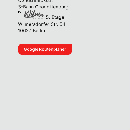
U2 Bismarckstr.
Mit dem Klick erteile ich meine Einwilligung zur
S-Bahn Charlottenburg
Datenverarbeitung. Ich erkenne
die
Datenschutzerklärung
an.
5. Etage
Wilmersdorfer Str. 54
10627 Berlin
Google Routenplaner