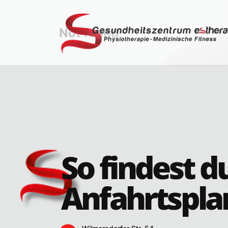
Not found
Möchtest du Vollzei
Vollzeit
Teilze
Frühestmöglicher Ei
So findest d
Anfahrtspla
Kontaktdaten