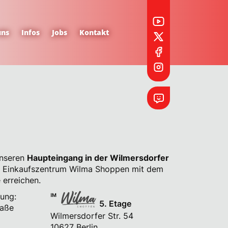
uns
Infos
Jobs
Kontakt
tig?
unseren
Haupteingang in der Wilmersdorfer
 Einkaufszentrum Wilma Shoppen mit dem
 erreichen.
ung:
5. Etage
raße
Wilmersdorfer Str. 54
10627 Berlin