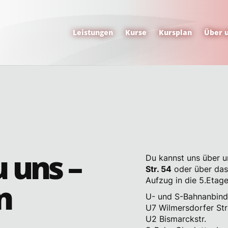
Leistungen
Kurse
Kursplan
Über 
t oder Teilzeit bei uns anfangen?
it
ntrittstermin
Was ist für dich im Job besonders wich
u uns –
Du kannst uns über 
Str. 54
oder über das
Aufzug in die 5.Etage
n
U- und S-Bahnanbind
U7 Wilmersdorfer St
U2 Bismarckstr.