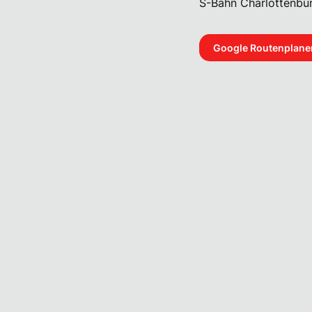
S-Bahn Charlottenbu
Google Routenplane
Lebenslauf anhängen als 
eile ich meine Einwilligung zur Datenverarbeitung.
nschutzerklärung
an.