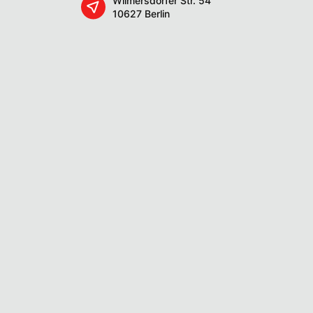
Wilmersdorfer Str. 54
10627 Berlin
Anti-Spam:
Mit dem Klick ert
Ich erkenne die
Date